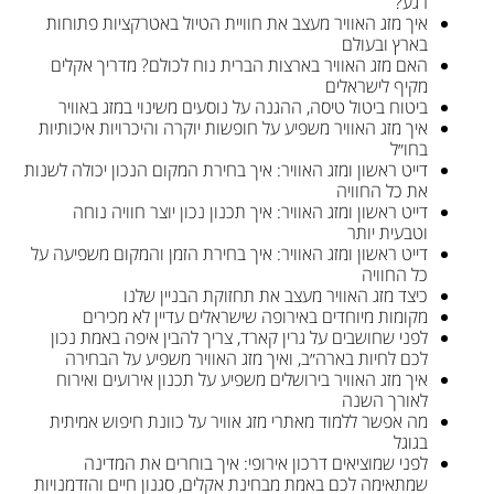
רגע?
איך מזג האוויר מעצב את חוויית הטיול באטרקציות פתוחות
בארץ ובעולם
האם מזג האוויר בארצות הברית נוח לכולם? מדריך אקלים
מקיף לישראלים
ביטוח ביטול טיסה, ההגנה על נוסעים משינוי במזג באוויר
איך מזג האוויר משפיע על חופשות יוקרה והיכרויות איכותיות
בחו״ל
דייט ראשון ומזג האוויר: איך בחירת המקום הנכון יכולה לשנות
את כל החוויה
דייט ראשון ומזג האוויר: איך תכנון נכון יוצר חוויה נוחה
וטבעית יותר
דייט ראשון ומזג האוויר: איך בחירת הזמן והמקום משפיעה על
כל החוויה
כיצד מזג האוויר מעצב את תחזוקת הבניין שלנו
מקומות מיוחדים באירופה שישראלים עדיין לא מכירים
לפני שחושבים על גרין קארד, צריך להבין איפה באמת נכון
לכם לחיות בארה״ב, ואיך מזג האוויר משפיע על הבחירה
איך מזג האוויר בירושלים משפיע על תכנון אירועים ואירוח
לאורך השנה
מה אפשר ללמוד מאתרי מזג אוויר על כוונת חיפוש אמיתית
בגוגל
לפני שמוציאים דרכון אירופי: איך בוחרים את המדינה
שמתאימה לכם באמת מבחינת אקלים, סגנון חיים והזדמנויות