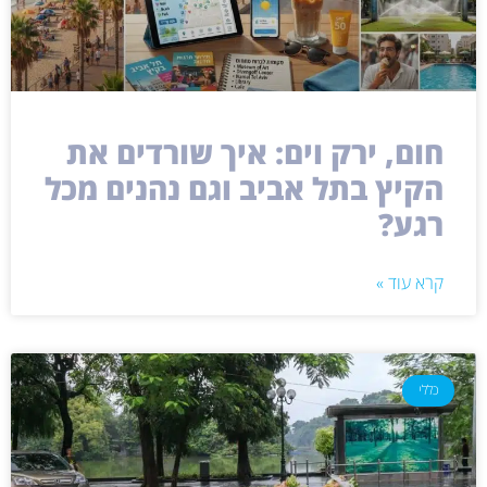
חום, ירק וים: איך שורדים את
הקיץ בתל אביב וגם נהנים מכל
רגע?
קרא עוד »
כללי