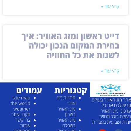
קרא עוד »
דייט ראשון ומזג האוויר: איך
בחירת המקום הנכון יכולה
לשנות את כל החוויה
קרא עוד »
קטגוריות
עמודים
תחזיות מזג
site map
אתר מזג האוויר בעולם
אוויר
the world
מביא לכם את כל
מזג האוויר
weather
עדכוני מזג האוויר
בשרון
תקנון אתר
בעולם כולל תחזית
מזג האוויר
צרו קשר
יומית ושבועית בעברית
בשפלה
אודות