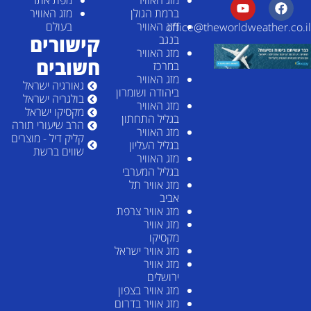
מזג האוויר
מפת אתר
ברמת הגולן
מזג האוויר
מזג האוויר
בעולם
office@theworldweather.co.il
קישורים
בנגב
מזג האוויר
חשובים
במרכז
מזג האוויר
גאורגיה ישראל
ביהודה ושומרון
בולגריה ישראל
מזג האוויר
מקסיקו ישראל
בגליל התחתון
הרב שיעורי תורה
מזג האוויר
קליק דיל - מוצרים
בגליל העליון
שווים ברשת
מזג האוויר
בגליל המערבי
מזג אוויר תל
אביב
מזג אוויר צרפת
מזג אוויר
מקסיקו
מזג אוויר ישראל
מזג אוויר
ירושלים
מזג אוויר בצפון
מזג אוויר בדרום