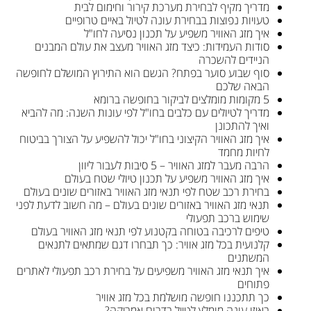
מדריך מקיף לבחירת מערכת קירור וחימום לבית
טעויות נפוצות בבחירת עונה לטיול באיים טרופיים
איך מזג האוויר משפיע על תכנון נסיעה לחו"ל
סודות העמידות: כיצד מזג האוויר מעצב את עולם המבנים
הניידים להשכרה
סוף שבוע סוער בפתח? הגשם הוא התירוץ המושלם לחופשה
הבאה שלכם
5 מקומות מומלצים לביקור בחופשה ברומא
מדריך לטיולים עם כלבים בחו"ל לפי עונות השנה: מה להביא
ואיך להתכונן
איך מזג האוויר הקיצוני בחו"ל יכול להשפיע על הצורך בביטוח
לחיות מחמד
הרבה מעבר למזג האוויר – 5 סיבות לעבור ליוון
איך מזג האוויר משפיע על תכנון טיולי שטח בעולם
בחירת רכב שטח לפי תנאי מזג האוויר באזורים שונים בעולם
תנאי מזג האוויר באזורים שונים בעולם – מה חשוב לדעת לפני
שימוש ברכב תפעולי
טיפים לרכיבה בטוחה בקטנוע לפי תנאי מזג האוויר בעולם
קלנועית בכל מזג אוויר: כך תבחרו דגם שמתאים לתנאים
המשתנים
איך תנאי מזג האוויר משפיעים על בחירת רכב תפעולי לאתרים
פתוחים
כך תתכננו חופשה מושלמת בכל מזג אוויר
באיזו עונה מומלץ לטייל בדרום אמריקה?