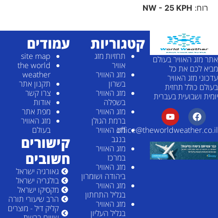
רוח:
NW - 25 KPH
קטגוריות
עמודים
תחזיות מזג
site map
אתר מזג האוויר בעולם
אוויר
the world
מביא לכם את כל
מזג האוויר
weather
עדכוני מזג האוויר
בשרון
תקנון אתר
בעולם כולל תחזית
מזג האוויר
צרו קשר
יומית ושבועית בעברית
בשפלה
אודות
מזג האוויר
מפת אתר
ברמת הגולן
מזג האוויר
מזג האוויר
בעולם
office@theworldweather.co.il
קישורים
בנגב
מזג האוויר
חשובים
במרכז
מזג האוויר
גאורגיה ישראל
ביהודה ושומרון
בולגריה ישראל
מזג האוויר
מקסיקו ישראל
בגליל התחתון
הרב שיעורי תורה
מזג האוויר
קליק דיל - מוצרים
בגליל העליון
שווים ברשת