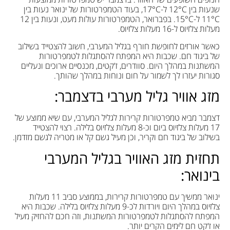
שנעות בין 12°C ל-17°C, בעוד הטמפרטורות של ינואר נעות בין
11°C ל-15°C. בפברואר, הטמפרטורות עולות מעט, ונעות בין 12
מעלות צלזיוס ל-16 מעלות צלזיוס.
כאשר אורזים לחופשת חורף בגליל המערבי, חשוב להצטייד בשילוב
של ביגוד חם. שכבות היא המפתח להסתגלות לטמפרטורות
המשתנות במהלך היום. סוודרים, ז'קטים, מכנסיים ארוכים ונעליים
סגורות יעזרו לך לשמור על חום ונוחות במהלך שהותך.
מזג אוויר גליל מערבי בדצמבר:
דצמבר מביא טמפרטורות קרירות לגליל המערבי, עם שיא ממוצע של
17 מעלות צלזיוס ביום וכ-8 מעלות צלזיוס בלילה. רצוי להצטייד
בשילוב של ביגוד חם וקריר, וכן מעיל גשם קל או מטריה לגשם מזדמן.
תחזית מזג האוויר בגליל המערבי
בינואר:
ינואר ממשיך עם טמפרטורות קרירות, בממוצע סביב 11 מעלות
צלזיוס במהלך היום ויורדות לכ-9 מעלות צלזיוס בלילה. שכבות היא
המפתח להסתגלות לטמפרטורות המשתנות, וזה חכם להחזיק מעיל
או ז'קט חם לימים הקרים יותר.