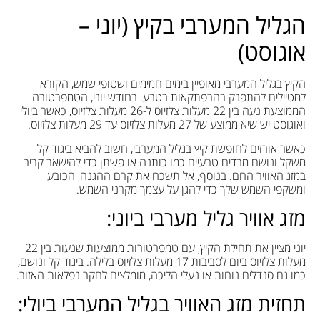
הגליל המערבי בקיץ (יוני –
אוגוסט)
הקיץ בגליל המערבי מאופיין בימים חמימים ושטופי שמש, הקורא
למטיילים להתפנק בהרפתקאות בטבע. בחודש יוני, הטמפרטורה
הממוצעת נעה בין 22 מעלות צלזיוס ל-26 מעלות צלזיוס, כאשר ביולי
ואוגוסט יש שיא ממוצע של 27 מעלות צלזיוס עד 29 מעלות צלזיוס.
כאשר אורזים לחופשת קיץ בגליל המערבי, חשוב להביא ביגוד קל
משקל ונושם מבדים טבעיים כמו כותנה או פשתן כדי להישאר קריר
במזג האוויר החם. בנוסף, אל תשכח את קרם ההגנה, הכובע
ומשקפי השמש שלך כדי להגן על עצמך מקרני השמש.
מזג אוויר גליל מערבי ביוני:
יוני מציין את תחילת הקיץ, עם טמפרטורות ממוצעות שנעות בין 22
מעלות צלזיוס ביום לסביבות 17 מעלות צלזיוס בלילה. ביגוד קל ונושם,
כמו גם סנדלים נוחות או נעלי הליכה, מומלצים לחקר נפלאות האזור.
תחזית מזג האוויר בגליל המערבי ביולי: