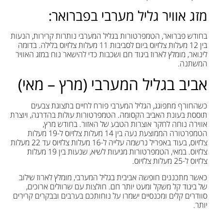
מזג אוויר גליל מערבי בפברואר:
בחודש פברואר, הטמפרטורות בגליל המערבי נותרות קרירות, הנעות
בין 12 מעלות צלזיוס ביום לסביבות 11 מעלות צלזיוס בלילה. בדומה
לינואר, מומלץ לארוז ביגוד חם ושכבות כדי להישאר נוח במזג האוויר
המשתנה.
אביב בגליל המערבי (מרץ – מאי)
כשהחורף מתפוגג, הגליל המערבי פורח לחיים בתצוגת צבעים
תוססת בעונת האביב הקסומה. הטמפרטורות עולות בהדרגה, ויוצרת
אווירה נוחה לחקר אוצרות הטבע של האזור. בחודש מרץ,
הטמפרטורה הממוצעת נעה בין 14 מעלות צלזיוס ל-19 מעלות
צלזיוס, בעוד באפריל נרשמה עלייה ל-16 מעלות צלזיוס עד 22 מעלות
צלזיוס. במאי, הטמפרטורות מגיעות לשיא, שנעות בין 19 מעלות
צלזיוס ל-25 מעלות צלזיוס.
כאשר מתכננים חופשה אביבית בגליל המערבי, מומלץ לארוז שילוב
של ביגוד קל משקל ומעט יותר חם. חולצות עם שרוולים ארוכים,
סוודרים קלים ומכנסיים ישמרו על נוחותכם בערבים ובבקרים קרירים
יותר.