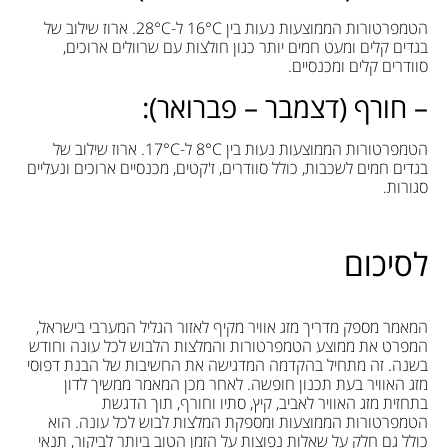
הטמפרטורות הממוצעות נעות בין 16°C ל-28°C. ארוז שילוב של
בגדים קלים ומעט חמים יותר כגון חולצות עם שרוולים ארוכים,
סוודרים קלים ומכנסיים.
– חורף (דצמבר – פברואר):
הטמפרטורות הממוצעות נעות בין 8°C ל-17°C. ארוז שילוב של
בגדים חמים לשכבות, כולל סוודרים, ז'קטים, מכנסיים ארוכים ונעליים
סגורות.
לסיכום
המאמר מספק מדריך מזג אוויר מקיף לאזור הגליל המערבי בישראל,
המפרט את ממוצע הטמפרטורות והמלצות הלבוש לכל עונה וחודש
בשנה. זה מתחיל בהקדמה המדגישה את החשיבות של הבנת דפוסי
מזג האוויר בעת תכנון חופשה. לאחר מכן המאמר ממשיך לדון
בתחזית מזג האוויר לאביב, קיץ, סתיו וחורף, תוך הדגשת
הטמפרטורות הממוצעות ומספקת המלצות לבוש לכל עונה. הוא
כולל גם חלק על שאלות נפוצות על הזמן הטוב ביותר לביקור, תנאי