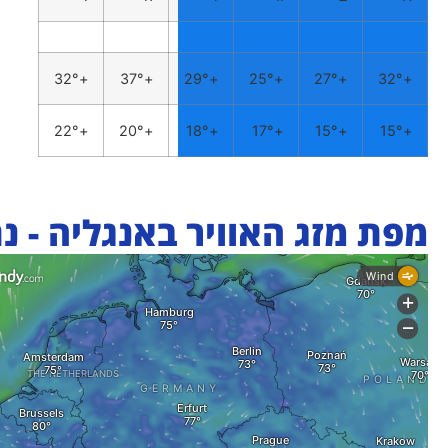
32°
+
37°
+
29°
+
25°
+
27°
+
32°
+
22°
+
20°
+
18°
+
17°
+
15°
+
15°
+
מפת מזג האוויר באנגליה - נת