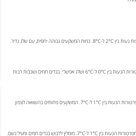
בחורף בדרום אנגליה, הכולל את לונדון ובריסטול, הטמפרטורות הממוצעות נעות בין 2°C ל-8°C. כמות המשקעים גבוהה יחסית, עם שלג נדיר.
בצפון אנגליה, הכולל את מנצ'סטר וניוקאסל, החורף קר יותר, עם טמפרטורות הנעות בין 0°C ל-6°C ושלג אפשרי. בגדים חמים ושכבות רבות
במזרח אנגליה, הכולל את נוריץ' וקיימברידג', החורף מתון יחסית, עם טמפרטורות הנעות בין 1°C ל-7°C. המשקעים פחותים בהשוואה לצפון.
 ללבוש בגדים חמים ומעיל גשם.