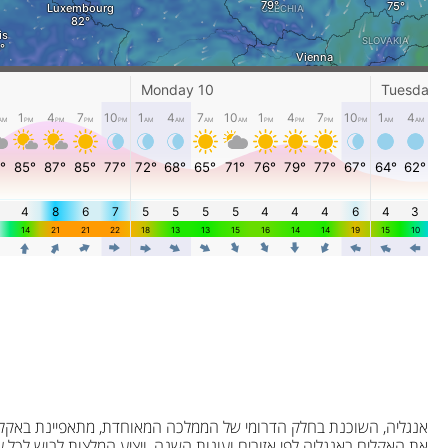
אנגליה, השוכנת בחלק הדרומי של הממלכה המאוחדת, מתאפיינת באקלים 
את האקלים באנגליה לפי אזורים ועונות השנה, ויציע המלצות לבוש לכל ע