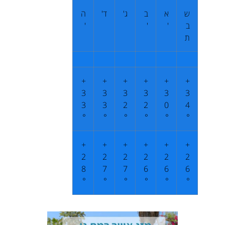
ש
א
ב
ג'
ד'
ה
ב
'
'
'
ת
+
+
+
+
+
+
3
3
3
3
3
3
3
3
2
2
0
4
°
°
°
°
°
°
+
+
+
+
+
+
2
2
2
2
2
2
8
7
7
6
6
6
°
°
°
°
°
°