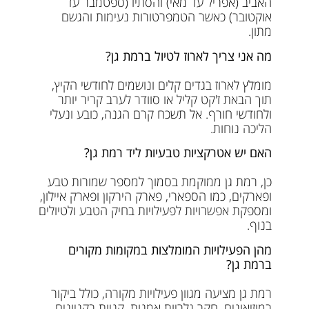
האביב (אפריל עד מאי) והסתיו (ספטמבר עד
אוקטובר) כאשר הטמפרטורות נעימות והגשם
מתון.
מה אני צריך לארוז לטיול ברמת גן?
מומלץ לארוז בגדים קלים ונושמים לחודשי הקיץ,
תוך הבאת ז'קט קליל או סוודר לערב קריר יותר
ולחודשי חורף. אל תשכח קרם הגנה, כובע ונעלי
הליכה נוחות.
האם יש אטרקציות טבעיות ליד רמת גן?
כן, רמת גן ממוקמת בסמוך למספר שמורות טבע
ופארקים, כמו הספארי, פארק הירקון ופארק איילון,
ומספקת אפשרויות לפעילויות בחיק הטבע ולטיולים
בנוף.
מהן הפעילויות המומלצות במקומות מקורים
ברמת גן?
רמת גן מציעה מגוון פעילויות מקורה, כולל ביקור
במוזיאונים, חקר גלריות אמנות, קניות בקניונים