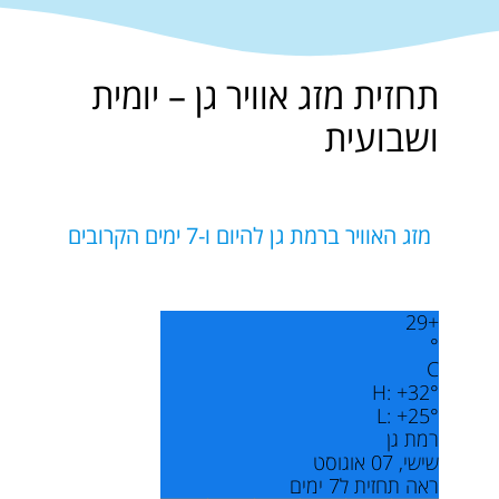
תחזית מזג אוויר גן – יומית
ושבועית
מזג האוויר ברמת גן להיום ו-7 ימים הקרובים
29
+
°
C
H:
+
32°
L:
+
25°
רמת גן
שישי, 07 אוגוסט
ראה תחזית ל7 ימים