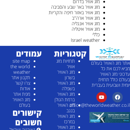
מזג אוויר בדרום
מזג אוויר באר שבע והסביבה
מזג אוויר באזור חיפה והקריות
מזג אוויר ארה"ב
מזג אוויר אנגליה
מזג אוויר איטליה
כללי
Israel weather
קטגוריות
עמודים
תחזיות מזג
site map
אתר מזג האוויר בעולם
אוויר
the world
מביא לכם את כל
מזג האוויר
weather
עדכוני מזג האוויר
בשרון
תקנון אתר
בעולם כולל תחזית
מזג האוויר
צרו קשר
יומית ושבועית בעברית
בשפלה
אודות
מזג האוויר
מפת אתר
ברמת הגולן
מזג האוויר
מזג האוויר
בעולם
office@theworldweather.co.il
קישורים
בנגב
מזג האוויר
חשובים
במרכז
מזג האוויר
גאורגיה ישראל