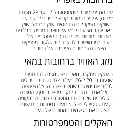
עם הטמפרטורות שמטפסות ל-17 עד 23 מעלות
צלזיוס, אפריל ברחובות קורא לתיירים לחקור את
השווקים המקומיים התוססים. שוק הכרמל ושוק
באר יעקב מציעים שפע של תוצרת טרייה, תבלינים
ומזכרות ייחודיות. ציוני הדרך ההיסטוריים של
העיר, כמו מוזיאון בילו וקבר דוד אלעזר, מספקים
גם הצצה להיסטוריה העשירה של רחובות.
מזג האוויר ברחובות במאי
כשהקיץ מתקרב, מאי מביא טמפרטורות חמות
שנעות בין 20 ל-26 מעלות צלזיוס. תיירים יכולים
לבלות את ימיהם בשמש בפארק הרצל היפהפה,
הכולל אגם מדהים ומתקני פנאי. בנוסף, הסצנה
הקולינרית של רחובות מתעוררת לתחייה בתקופה
זו, עם פסטיבלי אוכל ואירועים גסטרונומיים שונים
המציגים את הטעמים המגוונים של העיר.
האקלים והטמפרטורות