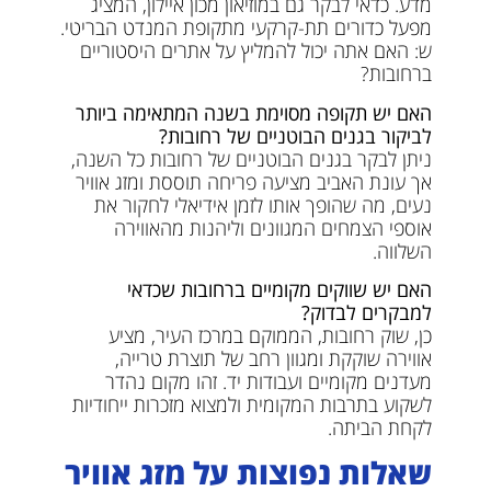
מדע. כדאי לבקר גם במוזיאון מכון איילון, המציג
מפעל כדורים תת-קרקעי מתקופת המנדט הבריטי.
ש: האם אתה יכול להמליץ ​​על אתרים היסטוריים
ברחובות?
האם יש תקופה מסוימת בשנה המתאימה ביותר
לביקור בגנים הבוטניים של רחובות?
ניתן לבקר בגנים הבוטניים של רחובות כל השנה,
אך עונת האביב מציעה פריחה תוססת ומזג אוויר
נעים, מה שהופך אותו לזמן אידיאלי לחקור את
אוספי הצמחים המגוונים וליהנות מהאווירה
השלווה.
האם יש שווקים מקומיים ברחובות שכדאי
למבקרים לבדוק?
כן, שוק רחובות, הממוקם במרכז העיר, מציע
אווירה שוקקת ומגוון רחב של תוצרת טרייה,
מעדנים מקומיים ועבודות יד. זהו מקום נהדר
לשקוע בתרבות המקומית ולמצוא מזכרות ייחודיות
לקחת הביתה.
שאלות נפוצות על מזג אוויר