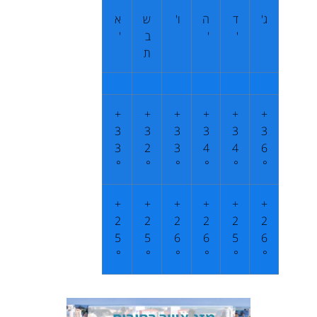
ג'
ד
ה
ו'
ש
א
'
'
ב
'
ת
+
+
+
+
+
+
3
3
3
3
3
3
3
2
3
4
4
6
°
°
°
°
°
°
+
+
+
+
+
+
2
2
2
2
2
2
5
5
6
6
5
6
°
°
°
°
°
°