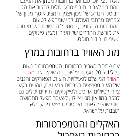
מעלות צלזיוס, פברואר ברחובות מסמן את המעבר
מהחורף לאביב. חובבי טבע יכולים לחקור את הגן
הבוטני הנודע של מכון ויצמן, המציג אוסף מגוון של
צמחים מרחבי העולם. למי שמחפש לטעום
מהתרבות המקומית, פסטיבל התפוזים השנתי חוגג
את מורשת ההדרים של העיר, ומציע פינוקים
טעימים ובידור תוסס.
מזג האוויר ברחובות במרץ
עם פריחת האביב ברחובות, הטמפרטורות נעות
בין 15 ל-20 מעלות צלזיוס, מה שיוצר את
מזג
האוויר
המושלם לפעילויות חוצות. הפארקים והגנים
של העיר מפוצצים בפרחים צבעוניים, מהווים רקע
ציורי לטיולים ארוכים ולפיקניקים. תיירים יכולים גם
לבקר במוזיאון מכון איילון, לשעבר מפעל תחמושת
סודי שהפך לאתר היסטורי, ומציע מסע מלא
תובנות על ישראל.
האקלים והטמפרטורות
ברחובות באפריל