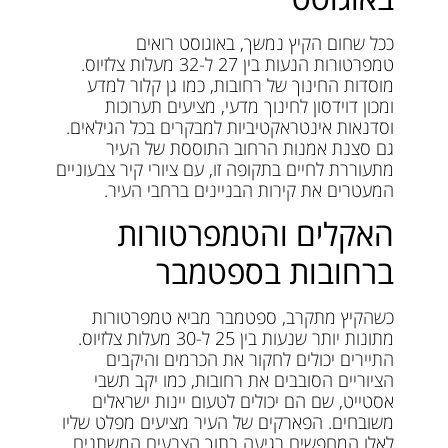
ככל שחום הקיץ נמשך, באוגוסט רואים
טמפרטורות הנעות בין 27 ל-32 מעלות צלזיוס.
מוסדות החינוך של רחובות, כמו גן קלור למדע
ומכון דוידסון לחינוך מדעי, מציעים תערוכות
וסדנאות אינטראקטיביות למבקרים בכל הגילאים.
גם סצנת אמנות הרחוב התוססת של העיר
מתעוררת לחיים בתקופה זו, עם ציורי קיר צבעוניים
המעטרים את קירות הבניינים ברחבי העיר.
האקלים והטמפרטורות
ברחובות בספטמבר
כשהקיץ מתקרב, ספטמבר מביא טמפרטורות
מתונות יותר שנעות בין 25 ל-30 מעלות צלזיוס.
התיירים יכולים לחקור את הכרמים והיקבים
הציוריים הסובבים את רחובות, כמו יקב תשבי
אסטייט, שם הם יכולים לטעום יינות ישראלים
משובחים. הפארקים של העיר מציעים מפלט שליו
לאלו המחפשים רגיעה בתוך הצבעים המשתנים