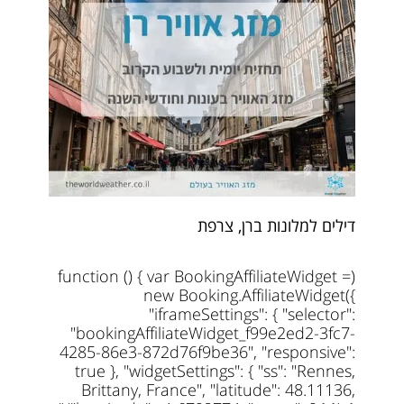
דילים למלונות ברן, צרפת
(function () { var BookingAffiliateWidget =
new Booking.AffiliateWidget({
"iframeSettings": { "selector":
"bookingAffiliateWidget_f99e2ed2-3fc7-
4285-86e3-872d76f9be36", "responsive":
true }, "widgetSettings": { "ss": "Rennes,
Brittany, France", "latitude": 48.11136,