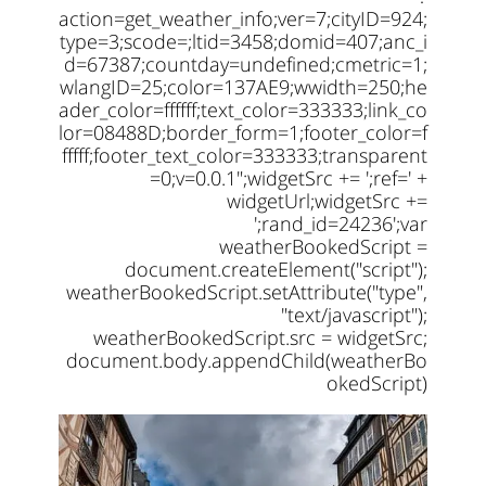
action=get_weather_info;ver=7;cityID=924;
type=3;scode=;ltid=3458;domid=407;anc_i
d=67387;countday=undefined;cmetric=1;
wlangID=25;color=137AE9;wwidth=250;he
ader_color=ffffff;text_color=333333;link_co
lor=08488D;border_form=1;footer_color=f
fffff;footer_text_color=333333;transparent
=0;v=0.0.1";widgetSrc += ';ref=' +
widgetUrl;widgetSrc +=
';rand_id=24236';var
weatherBookedScript =
document.createElement("script");
weatherBookedScript.setAttribute("type",
"text/javascript");
weatherBookedScript.src = widgetSrc;
document.body.appendChild(weatherBo
okedScript)