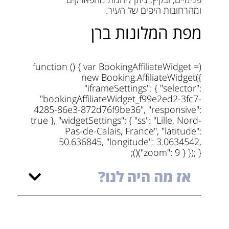
ומהרחובות היפים של העיר.
מפת המלונות ברן
(function () { var BookingAffiliateWidget =
new Booking.AffiliateWidget({
"iframeSettings": { "selector":
"bookingAffiliateWidget_f99e2ed2-3fc7-
4285-86e3-872d76f9be36", "responsive":
true }, "widgetSettings": { "ss": "Lille, Nord-
Pas-de-Calais, France", "latitude":
50.636845, "longitude": 3.0634542,
"zoom": 9 } }); })();
אז מה היה לנו?