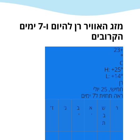
מזג האוויר רן להיום ו-7 ימים
הקרובים
23
+
°
C
H:
+
25°
L:
+
14°
רן
חמישי, 25 יולי
ראה תחזית ל7 ימים
ו'
ש
א
ב
ג'
ד'
ב
'
'
ת