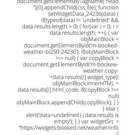
document.getElementsByTagName("head
")[0].appendChild(css_file); function
setWidgetData_24236(data) {
if(typeof(data) != 'undefined' &&
data.results.length > 0) { for(var i = 0; i <
data.results.length; ++i) { var
objMainBlock =
document.getElementById('m-booked-
weather-bl250-24236'); if(objMainBlock
!== null) { var copyBlock =
document.getElementById('m-bookew-
weather-copy-
'+data.results[i].widget_type);
objMainBlock.innerHTML =
data.results[i].html_code; if(copyBlock !==
null)
objMainBlock.appendChild(copyBlock); } }
} else {
alert('data=undefined||data.results is
empty'); } } var widgetSrc =
"https://widgets.booked.net/weather/info
?