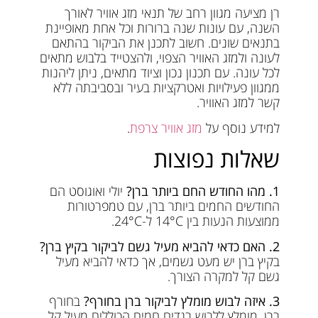
רן מציעה מגוון רחב של תנאי מזג אוויר לאורך
השנה, עם עונות שנה ברורות וכל אחת מאופיינת
בתנאים שונים. חשוב לתכנן את הביקור בהתאם
לעונה ולמזג האוויר הצפוי, ולהצטייד בלבוש מתאים
לכל עונה. עם תכנון נכון וציוד מתאים, ניתן ליהנות
ממגוון פעילויות ואטרקציות בעיר ובסביבתה ללא
קשר למזג האוויר.
למידע נוסף על
מזג אוויר צרפת
.
שאלות נפוצות
1. מהו החודש החם ביותר ברן?
יולי ואוגוסט הם
החודשים החמים ביותר ברן, עם טמפרטורות
ממוצעות הנעות בין 14°C ל-24°C.
2. האם כדאי להביא מעיל גשם לביקור בקיץ ברן?
בקיץ ברן יש מעט גשמים, אך כדאי להביא מעיל
גשם קל למקרה הצורך.
3. איזה לבוש מומלץ לביקור ברן בחורף?
בחורף
ברן, מומלץ ללבוש בגדים חמים הכוללים מעיל קל,