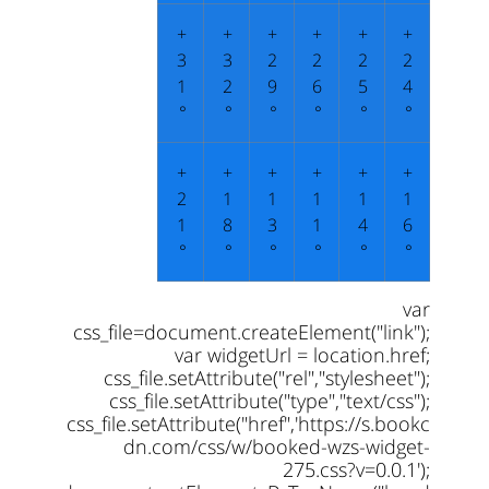
+
+
+
+
+
+
3
3
2
2
2
2
1
2
9
6
5
4
°
°
°
°
°
°
+
+
+
+
+
+
2
1
1
1
1
1
1
8
3
1
4
6
°
°
°
°
°
°
var
css_file=document.createElement("link");
var widgetUrl = location.href;
css_file.setAttribute("rel","stylesheet");
css_file.setAttribute("type","text/css");
css_file.setAttribute("href",'https://s.bookc
dn.com/css/w/booked-wzs-widget-
275.css?v=0.0.1');