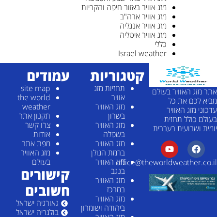
מזג אוויר באזור חיפה והקריות
מזג אוויר ארה"ב
מזג אוויר אנגליה
מזג אוויר איטליה
כללי
Israel weather
קטגוריות
עמודים
תחזיות מזג
site map
אתר מזג האוויר בעולם
אוויר
the world
מביא לכם את כל
מזג האוויר
weather
עדכוני מזג האוויר
בשרון
תקנון אתר
בעולם כולל תחזית
מזג האוויר
צרו קשר
יומית ושבועית בעברית
בשפלה
אודות
מזג האוויר
מפת אתר
ברמת הגולן
מזג האוויר
מזג האוויר
בעולם
office@theworldweather.co.il
קישורים
בנגב
מזג האוויר
חשובים
במרכז
מזג האוויר
גאורגיה ישראל
ביהודה ושומרון
בולגריה ישראל