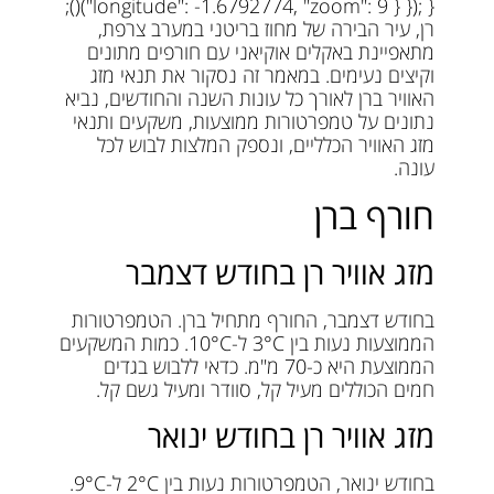
"longitude": -1.6792774, "zoom": 9 } }); })();
רן, עיר הבירה של מחוז בריטני במערב צרפת,
מתאפיינת באקלים אוקיאני עם חורפים מתונים
וקיצים נעימים. במאמר זה נסקור את תנאי מזג
האוויר ברן לאורך כל עונות השנה והחודשים, נביא
נתונים על טמפרטורות ממוצעות, משקעים ותנאי
מזג האוויר הכלליים, ונספק המלצות לבוש לכל
עונה.
חורף ברן
מזג אוויר רן בחודש דצמבר
בחודש דצמבר, החורף מתחיל ברן. הטמפרטורות
הממוצעות נעות בין 3°C ל-10°C. כמות המשקעים
הממוצעת היא כ-70 מ"מ. כדאי ללבוש בגדים
חמים הכוללים מעיל קל, סוודר ומעיל גשם קל.
מזג אוויר רן בחודש ינואר
בחודש ינואר, הטמפרטורות נעות בין 2°C ל-9°C.