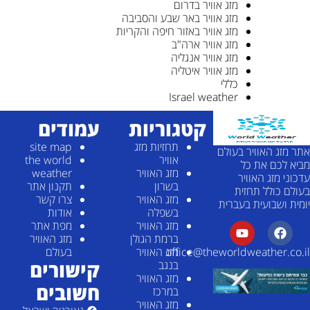
מזג אוויר בדרום
מזג אוויר באר שבע והסביבה
מזג אוויר באזור חיפה והקריות
מזג אוויר ארה"ב
מזג אוויר אנגליה
מזג אוויר איטליה
כללי
Israel weather
קטגוריות
עמודים
תחזיות מזג
site map
אתר מזג האוויר בעולם
אוויר
the world
מביא לכם את כל
מזג האוויר
weather
עדכוני מזג האוויר
בשרון
תקנון אתר
בעולם כולל תחזית
מזג האוויר
צרו קשר
יומית ושבועית בעברית
בשפלה
אודות
מזג האוויר
מפת אתר
ברמת הגולן
מזג האוויר
מזג האוויר
בעולם
office@theworldweather.co.il
קישורים
בנגב
מזג האוויר
חשובים
במרכז
מזג האוויר