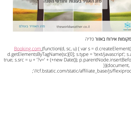
מקומות אירוח באזור
פדיה
Booking.com
(function(d, sc, u) { var s = d.createElement(
d.getElementsByTagName(sc)[0]; s.type = 'text/javascript'; s.
true; s.src = u + '?v=' + (+new Date()); p.parentNode.insertBefo
})(document, '
'//cf.bstatic.com/static/affiliate_base/js/flexiprodu