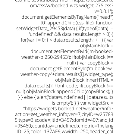
om/css/w/booked-wzs-widget-275.css?
v=0.0.1');
document.getElementsByTagName("head")
[0].appendChild(css_file); function
setWidgetData_29453(data) { if(typeof(data) !=
'undefined' && data.results.length > 0) {
for(var i = 0; i < data.results.length; ++i) { var
objMainBlock =
document.getElementById('m-booked-
weather-bl250-29453'); if(objMainBlock !==
null) { var copyBlock =
document.getElementById('m-bookew-
weather-copy-'+data.results[i].widget_type);
objMainBlock.innerHTML =
data.results[i].html_code; if(copyBlock !==
null) objMainBlock.appendChild(copyBlock); }
} } else { alert('data=undefined||data.results
is empty'); } } var widgetSrc =
"https://widgets.booked.net/weather/info?
action=get_weather_info;ver=7;cityID=w25783
5;type=3;scode=;ltid=3457;domid=407;anc_id
=95460;countday=undefined;cmetric=1;wlang
ID=25;color=137AE9;wwidth=250;header_col