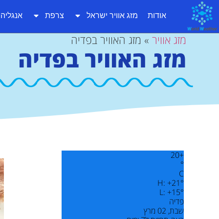
אודות
מזג אוויר ישראל
צרפת
אנגליה
מזג אוויר
»
מזג האוויר בפדיה
מזג האוויר בפדיה
20
+
°
C
H:
+
21°
L:
+
15°
פדיה
שבת, 02 מרץ