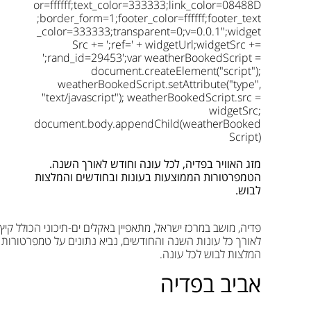
or=ffffff;text_color=333333;link_color=08488D
;border_form=1;footer_color=ffffff;footer_text
_color=333333;transparent=0;v=0.0.1";widget
Src += ';ref=' + widgetUrl;widgetSrc +=
';rand_id=29453';var weatherBookedScript =
document.createElement("script");
weatherBookedScript.setAttribute("type",
"text/javascript"); weatherBookedScript.src =
widgetSrc;
document.body.appendChild(weatherBooked
Script)
מזג האוויר בפדיה, לכל עונה וחודש לאורך השנה.
הטמפרטורות הממוצעות בעונות ובחודשים והמלצות
לבוש.
פדיה, מושב במרכז ישראל, מתאפיין באקלים ים-תיכוני הכולל קיץ
לאורך כל עונות השנה והחודשים, נביא נתונים על טמפרטורות מ
המלצות לבוש לכל עונה.
אביב בפדיה