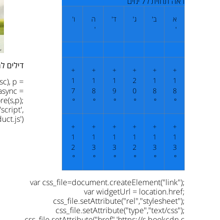
ראה תחזית ל7 ימים
א
ב'
ג'
ד'
ה
ו'
'
'
דילים ל
+
+
+
+
+
+
1
1
1
2
1
1
sc), p =
async =
7
8
9
0
8
8
re(s,p);
°
°
°
°
°
°
script',
ct.js');
+
+
+
+
+
+
1
1
1
1
1
1
2
3
3
2
3
3
°
°
°
°
°
°
var css_file=document.createElement("link");
var widgetUrl = location.href;
css_file.setAttribute("rel","stylesheet");
css_file.setAttribute("type","text/css");
css_file.setAttribute("href",'https://s.bookcdn.c