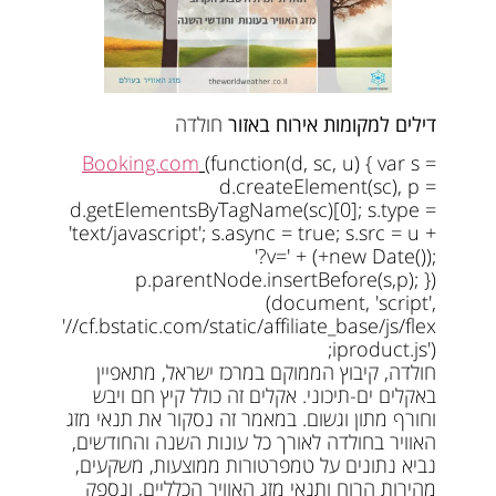
דילים למקומות אירוח באזור
חולדה
Booking.com
(function(d, sc, u) { var s =
d.createElement(sc), p =
d.getElementsByTagName(sc)[0]; s.type =
'text/javascript'; s.async = true; s.src = u +
'?v=' + (+new Date());
p.parentNode.insertBefore(s,p); })
(document, 'script',
'//cf.bstatic.com/static/affiliate_base/js/flex
iproduct.js');
חולדה, קיבוץ הממוקם במרכז ישראל, מתאפיין
באקלים ים-תיכוני. אקלים זה כולל קיץ חם ויבש
וחורף מתון וגשום. במאמר זה נסקור את תנאי מזג
האוויר בחולדה לאורך כל עונות השנה והחודשים,
נביא נתונים על טמפרטורות ממוצעות, משקעים,
מהירות הרוח ותנאי מזג האוויר הכלליים, ונספק