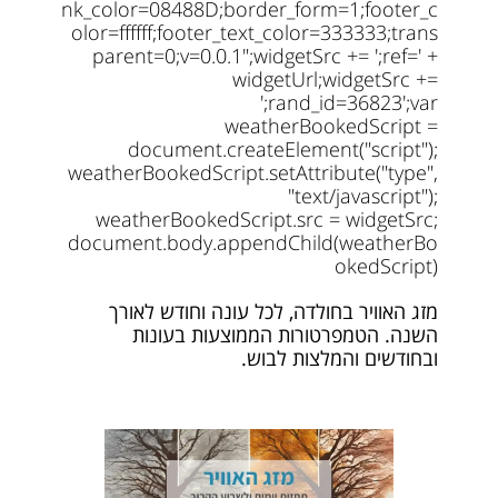
nk_color=08488D;border_form=1;footer_c
olor=ffffff;footer_text_color=333333;trans
parent=0;v=0.0.1";widgetSrc += ';ref=' +
widgetUrl;widgetSrc +=
';rand_id=36823';var
weatherBookedScript =
document.createElement("script");
weatherBookedScript.setAttribute("type",
"text/javascript");
weatherBookedScript.src = widgetSrc;
document.body.appendChild(weatherBo
okedScript)
מזג האוויר בחולדה, לכל עונה וחודש לאורך
השנה. הטמפרטורות הממוצעות בעונות
ובחודשים והמלצות לבוש.