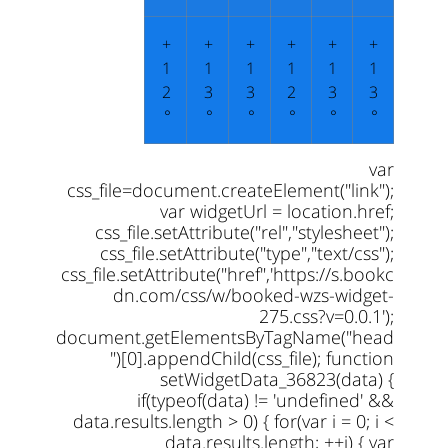
+
+
+
+
+
+
1
1
1
1
1
1
2
3
3
2
3
3
°
°
°
°
°
°
var
css_file=document.createElement("link");
var widgetUrl = location.href;
css_file.setAttribute("rel","stylesheet");
css_file.setAttribute("type","text/css");
css_file.setAttribute("href",'https://s.bookc
dn.com/css/w/booked-wzs-widget-
275.css?v=0.0.1');
document.getElementsByTagName("head
")[0].appendChild(css_file); function
setWidgetData_36823(data) {
if(typeof(data) != 'undefined' &&
data.results.length > 0) { for(var i = 0; i <
data.results.length; ++i) { var