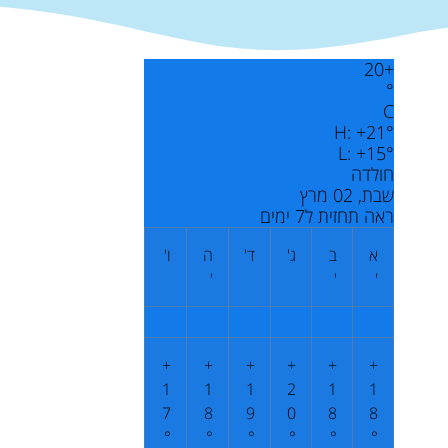
20
+
°
C
H:
+
21°
L:
+
15°
חולדה
שבת, 02 מרץ
ראה תחזית ל7 ימים
א
ב
ג'
ד'
ה
ו'
'
'
'
+
+
+
+
+
+
1
1
1
2
1
1
7
8
9
0
8
8
°
°
°
°
°
°