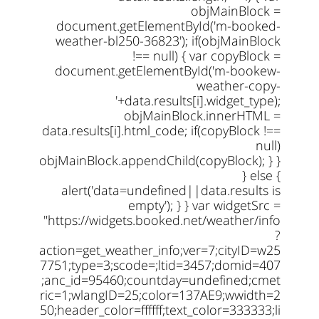
objMainBlock =
document.getElementById('m-booked-
weather-bl250-36823'); if(objMainBlock
!== null) { var copyBlock =
document.getElementById('m-bookew-
weather-copy-
'+data.results[i].widget_type);
objMainBlock.innerHTML =
data.results[i].html_code; if(copyBlock !==
null)
objMainBlock.appendChild(copyBlock); } }
} else {
alert('data=undefined||data.results is
empty'); } } var widgetSrc =
"https://widgets.booked.net/weather/info
?
action=get_weather_info;ver=7;cityID=w25
7751;type=3;scode=;ltid=3457;domid=407
;anc_id=95460;countday=undefined;cmet
ric=1;wlangID=25;color=137AE9;wwidth=2
50;header_color=ffffff;text_color=333333;li