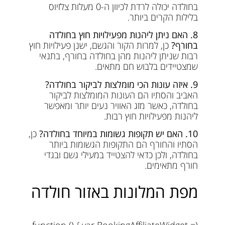
בחולדה יכולה לרדת לכיוון ה-0 מעלות צלזיוס
בלילות הקרים ביותר.
8. האם ניתן ליהנות מפעילויות חוץ בחולדה
בחורף?
כן, למרות הקור והגשם, ישנן פעילויות חוץ
רבות שניתן ליהנות מהן בחולדה בחורף, בתנאי
שמצטיידים בלבוש חם מתאים.
9. איזה עונות הכי מומלצות לביקור בחולדה?
האביב והסתיו הם העונות המומלצות לביקור
בחולדה, כאשר מזג האוויר נעים יותר ומאפשר
ליהנות מפעילויות חוץ רבות.
10. האם יש תקופות גשומות במיוחד בחולדה?
כן,
הסתיו והחורף הם התקופות הגשומות ביותר
בחולדה, ולכן כדאי להצטייד במעילי גשם ובגדי
חורף מתאימים.
מפת המלונות באזור חולדה
(function () { var BookingAffiliateWidget =