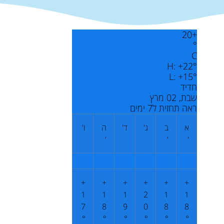
20
+
°
C
H:
+
22°
L:
+
15°
חדיד
שבת, 02 מרץ
ראה תחזית ל7 ימים
א
ב
ג'
ד'
ה
ו'
'
'
'
+
+
+
+
+
+
1
1
1
2
1
1
7
8
9
0
8
8
°
°
°
°
°
°