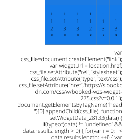
+
+
+
+
+
+
1
1
1
1
1
1
2
3
3
2
3
3
°
°
°
°
°
°
var
css_file=document.createElement("link");
var widgetUrl = location.href;
css_file.setAttribute("rel","stylesheet");
css_file.setAttribute("type","text/css");
css_file.setAttribute("href",'https://s.bookc
dn.com/css/w/booked-wzs-widget-
275.css?v=0.0.1');
document.getElementsByTagName("head
")[0].appendChild(css_file); function
setWidgetData_28133(data) {
if(typeof(data) != 'undefined' &&
data.results.length > 0) { for(var i = 0; i <
data.results.length; ++i) { var