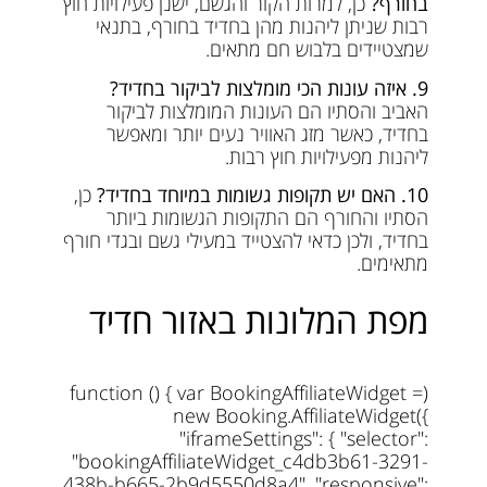
בחורף?
כן, למרות הקור והגשם, ישנן פעילויות חוץ
רבות שניתן ליהנות מהן בחדיד בחורף, בתנאי
שמצטיידים בלבוש חם מתאים.
9. איזה עונות הכי מומלצות לביקור בחדיד?
האביב והסתיו הם העונות המומלצות לביקור
בחדיד, כאשר מזג האוויר נעים יותר ומאפשר
ליהנות מפעילויות חוץ רבות.
10. האם יש תקופות גשומות במיוחד בחדיד?
כן,
הסתיו והחורף הם התקופות הגשומות ביותר
בחדיד, ולכן כדאי להצטייד במעילי גשם ובגדי חורף
מתאימים.
מפת המלונות באזור חדיד
(function () { var BookingAffiliateWidget =
new Booking.AffiliateWidget({
"iframeSettings": { "selector":
"bookingAffiliateWidget_c4db3b61-3291-
438b-b665-2b9d5550d8a4", "responsive":