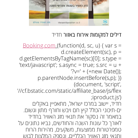
דילים למקומות אירוח באזור
חדיד
Booking.com
(function(d, sc, u) { var s =
d.createElement(sc), p =
d.getElementsByTagName(sc)[0]; s.type =
'text/javascript'; s.async = true; s.src = u +
'?v=' + (+new Date());
p.parentNode.insertBefore(s,p); })
(document, 'script',
'//cf.bstatic.com/static/affiliate_base/js/flex
iproduct.js');
חדיד, יישוב במרכז ישראל, מתאפיין באקלים
ים-תיכוני הכולל קיץ חם ויבש וחורף מתון וגשום.
במאמר זה נסקור את תנאי מזג האוויר בחדיד
לאורך כל עונות השנה והחודשים, נביא נתונים על
טמפרטורות ממוצעות, משקעים, מהירות הרוח
ותנאי מזג האוויר הכלליים, ונספק המלצות לבוש