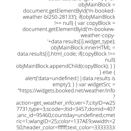
objMainBlock =
document.getElementById('m-booked-
weather-bl250-28133'); if(objMainBlock
!== null) { var copyBlock =
document.getElementById('m-bookew-
weather-copy-
'+data.results[i].widget_type);
objMainBlock.innerHTML =
data.results[i].html_code; if(copyBlock !==
null)
objMainBlock.appendChild(copyBlock); } }
} else {
alert('data=undefined||data.results is
empty'); } } var widgetSrc =
"https://widgets.booked.net/weather/info
?
action=get_weather_info;ver=7;cityID=w25
7731;type=3;scode=;ltid=3457;domid=407
;anc_id=95460;countday=undefined;cmet
ric=1;wlangID=25;color=137AE9;wwidth=2
50;header_color=ffffff;text_color=333333;li