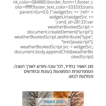
nk_color=08488D;border_form=1;footer_c
olor=ffffff;footer_text_color=333333;trans
parent=0;v=0.0.1";widgetSrc += ';ref=' +
widgetUrl;widgetSrc +=
';rand_id=28133';var
weatherBookedScript =
document.createElement("script");
weatherBookedScript.setAttribute("type",
"text/javascript");
weatherBookedScript.src = widgetSrc;
document.body.appendChild(weatherBo
okedScript)
מזג האוויר בחדיד, לכל עונה וחודש לאורך השנה.
הטמפרטורות הממוצעות בעונות ובחודשים
והמלצות לבוש.