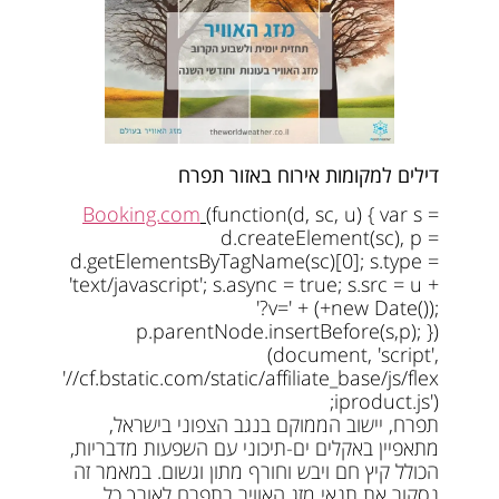
דילים למקומות אירוח באזור תפרח
Booking.com
(function(d, sc, u) { var s =
d.createElement(sc), p =
d.getElementsByTagName(sc)[0]; s.type =
'text/javascript'; s.async = true; s.src = u +
'?v=' + (+new Date());
p.parentNode.insertBefore(s,p); })
(document, 'script',
'//cf.bstatic.com/static/affiliate_base/js/flex
iproduct.js');
תפרח, יישוב הממוקם בנגב הצפוני בישראל,
מתאפיין באקלים ים-תיכוני עם השפעות מדבריות,
הכולל קיץ חם ויבש וחורף מתון וגשום. במאמר זה
נסקור את תנאי מזג האוויר בתפרח לאורך כל