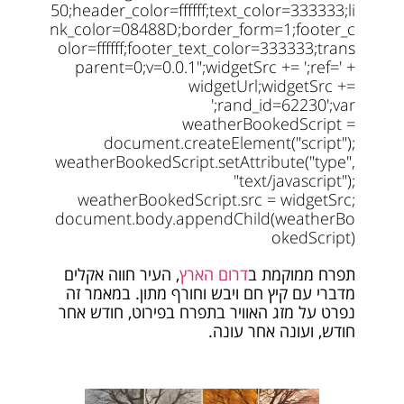
50;header_color=ffffff;text_color=333333;li
nk_color=08488D;border_form=1;footer_c
olor=ffffff;footer_text_color=333333;trans
parent=0;v=0.0.1";widgetSrc += ';ref=' +
widgetUrl;widgetSrc +=
';rand_id=62230';var
weatherBookedScript =
document.createElement("script");
weatherBookedScript.setAttribute("type",
"text/javascript");
weatherBookedScript.src = widgetSrc;
document.body.appendChild(weatherBo
okedScript)
תפרח ממוקמת ב
דרום הארץ
, העיר חווה אקלים
מדברי עם קיץ חם ויבש וחורף מתון. במאמר זה
נפרט על מזג האוויר בתפרח בפירוט, חודש אחר
חודש, ועונה אחר עונה.