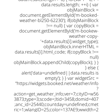
data.results.length; ++i) { var
objMainBlock =
document.getElementById('m-booked-
weather-bl250-62230'); if(objMainBlock
!== null) { var copyBlock =
document.getElementById('m-bookew-
weather-copy-
'+data.results[i].widget_type);
objMainBlock.innerHTML =
data.results[i].html_code; if(copyBlock !==
null)
objMainBlock.appendChild(copyBlock); } }
} else {
alert('data=undefined||data.results is
empty'); } } var widgetSrc =
"https://widgets.booked.net/weather/info
?
action=get_weather_info;ver=7;cityID=w56
3873;type=3;scode=;ltid=3458;domid=407
;anc_id=25440;countday=undefined;cmet
ric=1;wlangID=25;color=137AE9;wwidth=2