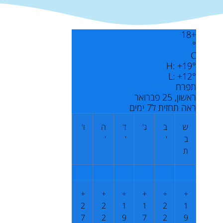
18
+
°
C
H:
+
19°
L:
+
12°
תפרח
ראשון, 25 פברואר
ראה תחזית ל7 ימים
ש
ב
ג'
ד
ה
ו'
ב
'
'
'
ת
+
+
+
+
+
+
2
2
1
1
2
1
7
2
9
7
2
9