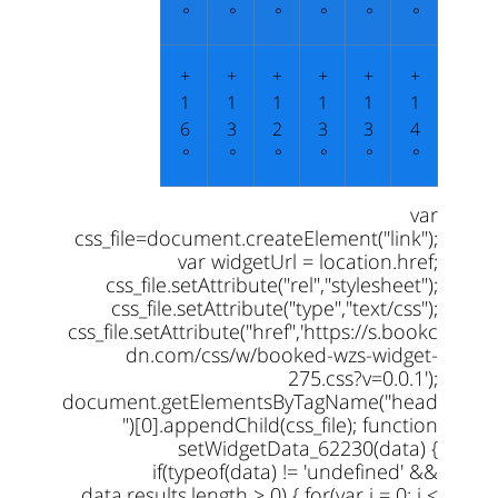
°
°
°
°
°
°
+
+
+
+
+
+
1
1
1
1
1
1
6
3
2
3
3
4
°
°
°
°
°
°
var
css_file=document.createElement("link");
var widgetUrl = location.href;
css_file.setAttribute("rel","stylesheet");
css_file.setAttribute("type","text/css");
css_file.setAttribute("href",'https://s.bookc
dn.com/css/w/booked-wzs-widget-
275.css?v=0.0.1');
document.getElementsByTagName("head
")[0].appendChild(css_file); function
setWidgetData_62230(data) {
if(typeof(data) != 'undefined' &&
data.results.length > 0) { for(var i = 0; i <