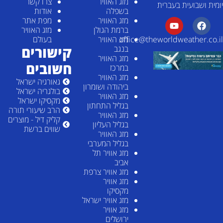
מזג האוויר
צרו קשר
יומית ושבועית בעברית
בשפלה
אודות
מזג האוויר
מפת אתר
ברמת הגולן
מזג האוויר
מזג האוויר
בעולם
office@theworldweather.co.il
קישורים
בנגב
מזג האוויר
חשובים
במרכז
מזג האוויר
גאורגיה ישראל
ביהודה ושומרון
בולגריה ישראל
מזג האוויר
מקסיקו ישראל
בגליל התחתון
הרב שיעורי תורה
מזג האוויר
קליק דיל - מוצרים
בגליל העליון
שווים ברשת
מזג האוויר
בגליל המערבי
מזג אוויר תל
אביב
מזג אוויר צרפת
מזג אוויר
מקסיקו
מזג אוויר ישראל
מזג אוויר
ירושלים