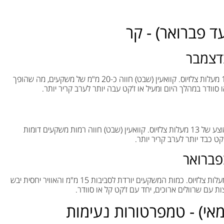
ד פברואר) - קר
בדצמבר
החורף בקוואעין (שבט) רגוע, עם טמפרטורות ממוצעות סביב 16 מעלות צלזיוס. קוואעין (שבט) חווה כ-20 מ"מ של משקעים, מה שהופך
וודר במהלך היום ומעיל או ז'קט עבה יותר לערב קריר יותר.
ינואר בקוואעין (שבט) מאופיין בטמפרטורות קרירות יותר, עם ממוצע של 13 מעלות צלזיוס. קוואעין (שבט) חווה רמות משקעים דומות
קט כבד יותר לערב קריר יותר.
פברואר
בפברואר נרשמת עלייה קלה בטמפרטורות, עם ממוצע של 15 מעלות צלזיוס. כמות המשקעים יורדת לסביבות 15 מ"מ והאוויר יחסית יבש
ת עם שרוולים ארוכים, יחד עם ז'קט קל או סוודר.
מאי) - טמפרטורות נעימות