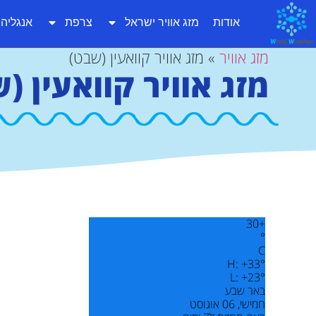
אודות
מזג אוויר ישראל
צרפת
אנגליה
מזג אוויר
»
מזג אוויר קוואעין (שבט)
מזג אוויר קוואעין (
30
+
°
C
H:
+
33°
L:
+
23°
באר שבע
חמישי, 06 אוגוסט