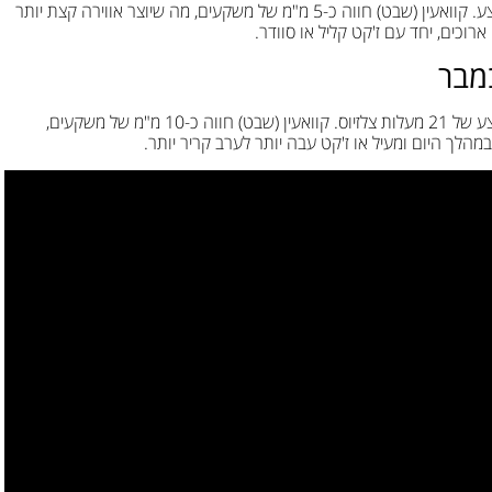
באוקטובר, הטמפרטורות מתחילות להתקרר ל-27 מעלות בממוצע. קוואעין (שבט) חווה כ-5 מ"מ של משקעים, מה שיוצר אווירה קצת יותר
וכים, יחד עם ז'קט קליל או סוודר.
במבר
נובמבר מביא טמפרטורות רגועות יותר לקוואעין (שבט), עם ממוצע של 21 מעלות צלזיוס. קוואעין (שבט) חווה כ-10 מ"מ של משקעים,
הלך היום ומעיל או ז'קט עבה יותר לערב קריר יותר.