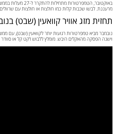
מרעננת. לבשו שכבות קלות כמו חולצות או חולצות עם שרוולים אר
תחזית מזג אוויר קוואעין (שבט) בנו
וישנה הפסקה מהאקלים היבש. מומלץ ללבוש ז'קט קל או סוודר במ