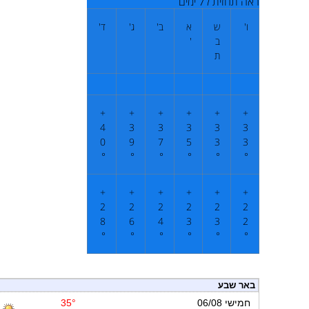
ראה תחזית ל7 ימים
ו'
ש
א
ב'
ג'
ד'
ב
'
ת
+
+
+
+
+
+
4
3
3
3
3
3
0
9
7
5
3
3
°
°
°
°
°
°
+
+
+
+
+
+
2
2
2
2
2
2
8
6
4
3
3
2
°
°
°
°
°
°