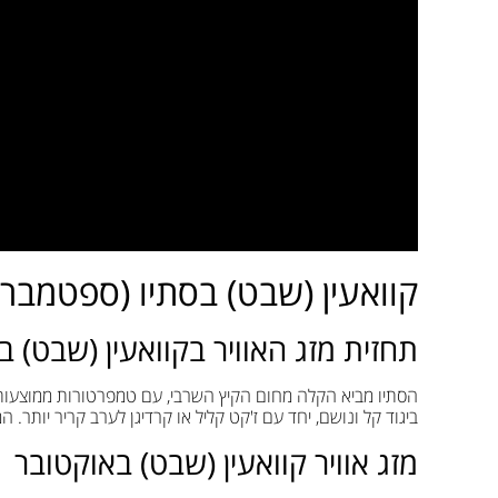
קוואעין (שבט) בסתיו (ספטמבר 
תחזית מזג האוויר בקוואעין (שבט) 
ביגוד קל ונושם, יחד עם ז'קט קליל או קרדיגן לערב קריר יותר
מזג אוויר קוואעין (שבט) באוקטובר