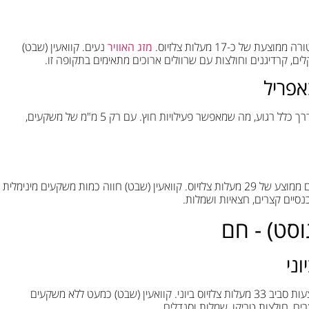
ל כ-17 מעלות צלזיוס.
מזג האוויר
נעים. קוואעין (שבט)
אפריל
באפריל, הטמפרטורה עולה ל-24 מעלות בממוצע. מזג האוויר בדרך כלל רגוע, מה שמאפשר פעילויות חוץ. עם רק 5 מ"מ של משקעים,
חודש מאי מביא איתו טמפרטורות חמות יותר לקוואעין (שבט), עם ממוצע של 29 מעלות צלזיוס. קוואעין (שבט) חווה כמות משקעים מינימלית
נסיים קצרים, חצאיות ושמלות.
גוסט) - חם
ני
הקיץ בקוואעין (שבט) מביא איתו חום כבד, עם טמפרטורות ממוצעות סביב 33 מעלות צלזיוס ביוני. קוואעין (שבט) כמעט ללא משקעים
ים, חולצות טריקו, שמלות וסנדלים.