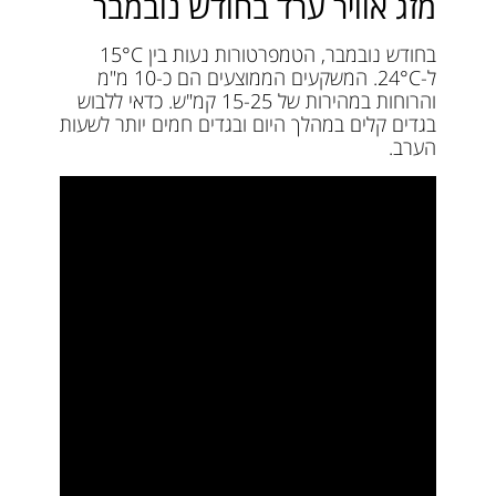
מזג אוויר ערד בחודש נובמבר
בחודש נובמבר, הטמפרטורות נעות בין 15°C
ל-24°C. המשקעים הממוצעים הם כ-10 מ"מ
והרוחות במהירות של 15-25 קמ"ש. כדאי ללבוש
בגדים קלים במהלך היום ובגדים חמים יותר לשעות
הערב.