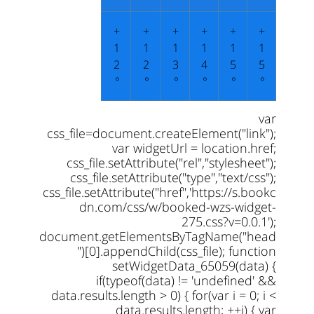
+
+
+
+
+
+
1
1
1
1
1
1
2
2
3
4
5
5
°
°
°
°
°
°
var
css_file=document.createElement("link");
var widgetUrl = location.href;
css_file.setAttribute("rel","stylesheet");
css_file.setAttribute("type","text/css");
css_file.setAttribute("href",'https://s.bookc
dn.com/css/w/booked-wzs-widget-
275.css?v=0.0.1');
document.getElementsByTagName("head
")[0].appendChild(css_file); function
setWidgetData_65059(data) {
if(typeof(data) != 'undefined' &&
data.results.length > 0) { for(var i = 0; i <
data.results.length; ++i) { var