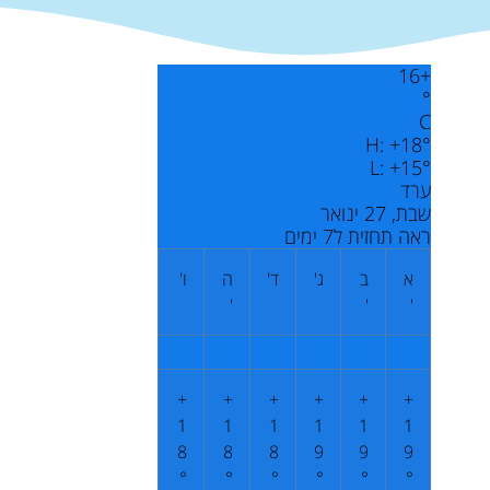
16
+
°
C
H:
+
18°
L:
+
15°
ערד
שבת, 27 ינואר
ראה תחזית ל7 ימים
א
ב
ג'
ד'
ה
ו'
'
'
'
+
+
+
+
+
+
1
1
1
1
1
1
8
8
8
9
9
9
°
°
°
°
°
°