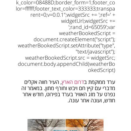
k_color=08488D;border_form=1;footer_co
lor=ffffff;footer_text_color=333333;transpa
rent=0;v=0.0.1";widgetSrc += ';ref=' +
widgetUrl;widgetSrc +=
';rand_id=65059';var
weatherBookedScript =
document.createElement("script");
weatherBookedScript.setAttribute("type",
"text/javascript");
weatherBookedScript.src = widgetSrc;
document.body.appendChild(weatherBo
okedScript)
ערד ממוקמת ב
דרום הארץ
, העיר חווה אקלים
מדברי עם קיץ חם ויבש וחורף מתון. במאמר זה
נפרט על מזג האוויר בערד בפירוט, חודש אחר
חודש, ועונה אחר עונה.