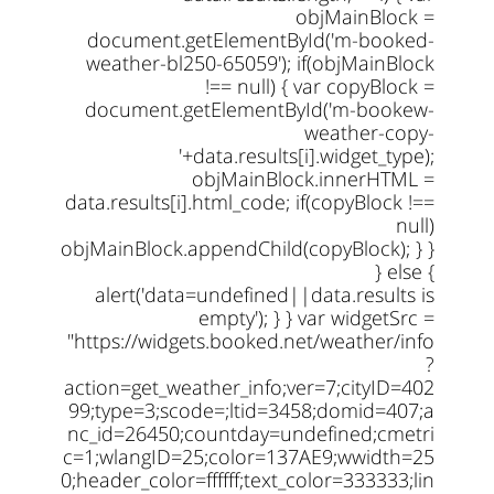
objMainBlock =
document.getElementById('m-booked-
weather-bl250-65059'); if(objMainBlock
!== null) { var copyBlock =
document.getElementById('m-bookew-
weather-copy-
'+data.results[i].widget_type);
objMainBlock.innerHTML =
data.results[i].html_code; if(copyBlock !==
null)
objMainBlock.appendChild(copyBlock); } }
} else {
alert('data=undefined||data.results is
empty'); } } var widgetSrc =
"https://widgets.booked.net/weather/info
?
action=get_weather_info;ver=7;cityID=402
99;type=3;scode=;ltid=3458;domid=407;a
nc_id=26450;countday=undefined;cmetri
c=1;wlangID=25;color=137AE9;wwidth=25
0;header_color=ffffff;text_color=333333;lin