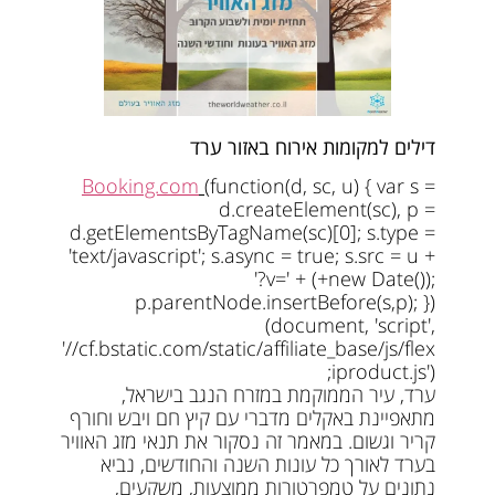
דילים למקומות אירוח באזור ערד
Booking.com
(function(d, sc, u) { var s =
d.createElement(sc), p =
d.getElementsByTagName(sc)[0]; s.type =
'text/javascript'; s.async = true; s.src = u +
'?v=' + (+new Date());
p.parentNode.insertBefore(s,p); })
(document, 'script',
'//cf.bstatic.com/static/affiliate_base/js/flex
iproduct.js');
ערד, עיר הממוקמת במזרח הנגב בישראל,
מתאפיינת באקלים מדברי עם קיץ חם ויבש וחורף
קריר וגשום. במאמר זה נסקור את תנאי מזג האוויר
בערד לאורך כל עונות השנה והחודשים, נביא
נתונים על טמפרטורות ממוצעות, משקעים,