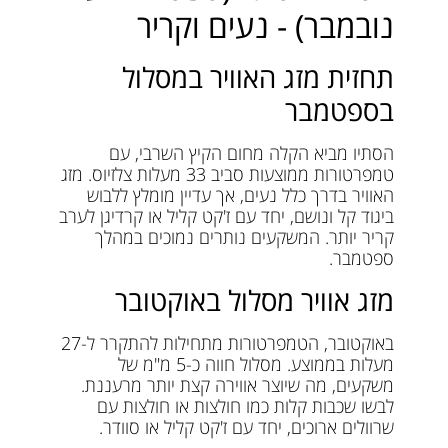
נובמבר) - נעים וקריר
תחזית מזג האוויר במסלול
בספטמבר
הסתיו מביא הקלה מחום הקיץ השרבי, עם
טמפרטורות ממוצעות סביב 33 מעלות צלזיוס. מזג
האוויר בדרך כלל נעים, אך עדיין מומלץ ללבוש
ביגוד קל ונושם, יחד עם ז'קט קליל או קרדיגן לערב
קריר יותר. המשקעים נותרים נמוכים במהלך
ספטמבר.
מזג אוויר מסלול באוקטובר
באוקטובר, הטמפרטורות מתחילות להתקרר ל-27
מעלות בממוצע. מסלול חווה כ-5 מ"מ של
משקעים, מה שיוצר אווירה קצת יותר מרעננת.
לבשו שכבות קלות כמו חולצות או חולצות עם
שרוולים ארוכים, יחד עם ז'קט קליל או סוודר.