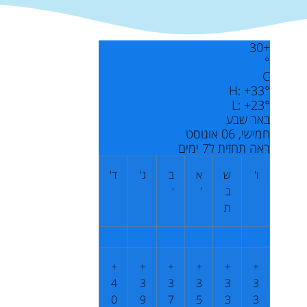
30
+
°
C
H:
+
33°
L:
+
23°
באר שבע
חמישי, 06 אוגוסט
ראה תחזית ל7 ימים
ו'
ש
א
ב
ג'
ד'
ב
'
'
ת
+
+
+
+
+
+
4
3
3
3
3
3
0
9
7
5
3
3