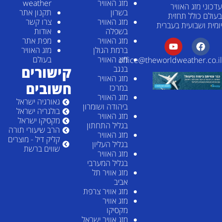
מזג האוויר
weather
עדכוני מזג האוויר
בשרון
תקנון אתר
בעולם כולל תחזית
מזג האוויר
צרו קשר
יומית ושבועית בעברית
בשפלה
אודות
מזג האוויר
מפת אתר
ברמת הגולן
מזג האוויר
מזג האוויר
בעולם
office@theworldweather.co.il
קישורים
בנגב
מזג האוויר
חשובים
במרכז
מזג האוויר
גאורגיה ישראל
ביהודה ושומרון
בולגריה ישראל
מזג האוויר
מקסיקו ישראל
בגליל התחתון
הרב שיעורי תורה
מזג האוויר
קליק דיל - מוצרים
בגליל העליון
שווים ברשת
מזג האוויר
בגליל המערבי
מזג אוויר תל
אביב
מזג אוויר צרפת
מזג אוויר
מקסיקו
מזג אוויר ישראל