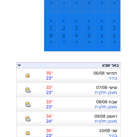
°
°
°
°
°
°
+
+
+
+
+
+
2
2
2
2
2
2
8
6
4
3
3
2
°
°
°
°
°
°