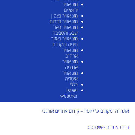
מזג אוויר
ירושלים
מזג אוויר בצפון
מזג אוויר בדרום
מזג אוויר באר
שבע והסביבה
מזג אוויר באזור
חיפה והקריות
מזג אוויר
ארה"ב
מזג אוויר
אנגליה
מזג אוויר
איטליה
כללי
Israel
weather
אתר זה מקודם ע"י יוסיז – קידום אתרים אורגני
בניית אתרים -איזיסייטס