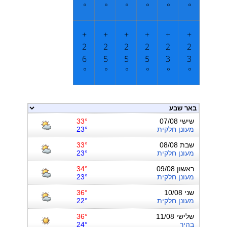
°
°
°
°
°
°
+
+
+
+
+
+
2
2
2
2
2
2
6
5
5
5
3
3
°
°
°
°
°
°