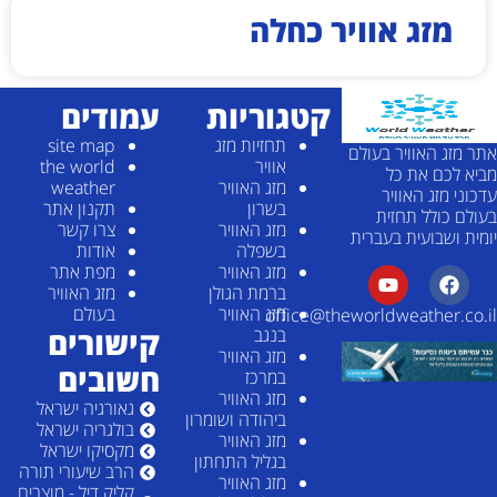
מזג אוויר כחלה
קטגוריות
עמודים
תחזיות מזג
site map
אתר מזג האוויר בעולם
אוויר
the world
מביא לכם את כל
מזג האוויר
weather
עדכוני מזג האוויר
בשרון
תקנון אתר
בעולם כולל תחזית
מזג האוויר
צרו קשר
יומית ושבועית בעברית
בשפלה
אודות
מזג האוויר
מפת אתר
ברמת הגולן
מזג האוויר
מזג האוויר
בעולם
office@theworldweather.co.il
קישורים
בנגב
מזג האוויר
חשובים
במרכז
מזג האוויר
גאורגיה ישראל
ביהודה ושומרון
בולגריה ישראל
מזג האוויר
מקסיקו ישראל
בגליל התחתון
הרב שיעורי תורה
מזג האוויר
קליק דיל - מוצרים