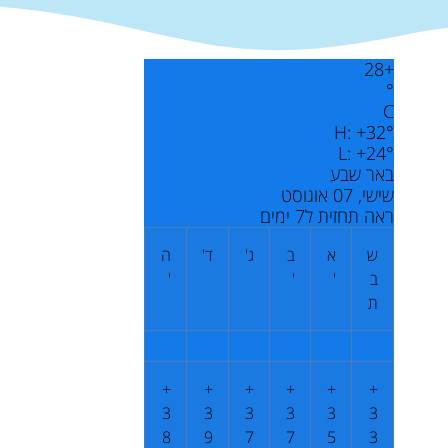
28
+
°
C
H:
+
32°
L:
+
24°
באר שבע
שישי, 07 אוגוסט
ראה תחזית ל7 ימים
ש
א
ב
ג'
ד'
ה
ב
'
'
'
ת
+
+
+
+
+
+
3
3
3
3
3
3
8
9
7
7
5
3