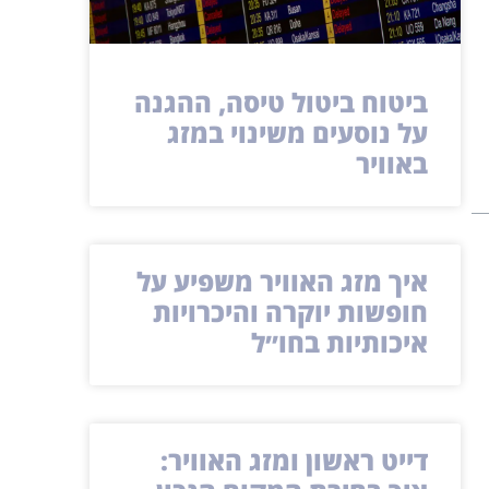
ביטוח ביטול טיסה, ההגנה
על נוסעים משינוי במזג
באוויר
איך מזג האוויר משפיע על
חופשות יוקרה והיכרויות
איכותיות בחו״ל
דייט ראשון ומזג האוויר: