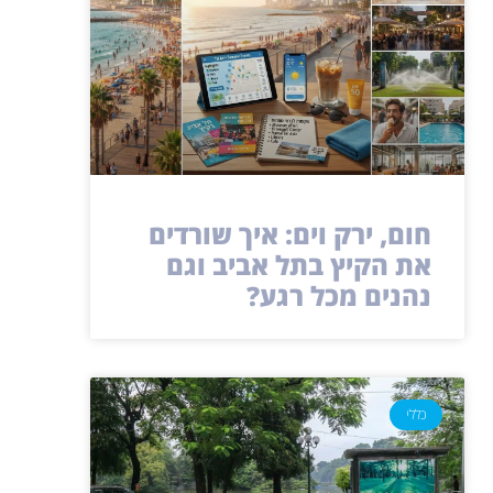
חום, ירק וים: איך שורדים
את הקיץ בתל אביב וגם
נהנים מכל רגע?
כללי