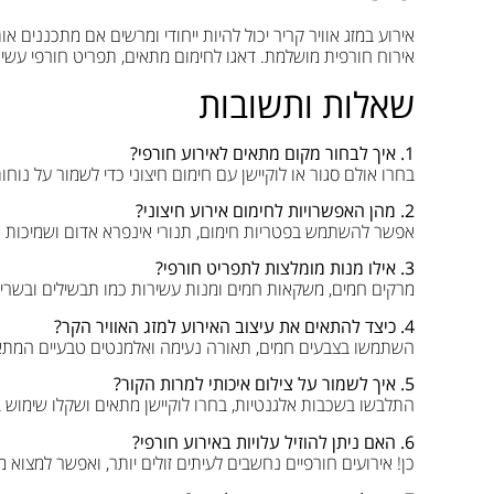
אירוע במזג אוויר קריר יכול להיות ייחודי ומרשים אם מתכננים או
אירוח חורפית מושלמת. דאגו לחימום מתאים, תפריט חורפי עשיר,
שאלות ותשובות
1. איך לבחור מקום מתאים לאירוע חורפי?
בחרו אולם סגור או לוקיישן עם חימום חיצוני כדי לשמור על נוחו
2. מהן האפשרויות לחימום אירוע חיצוני?
אפשר להשתמש בפטריות חימום, תנורי אינפרא אדום ושמיכות א
3. אילו מנות מומלצות לתפריט חורפי?
מרקים חמים, משקאות חמים ומנות עשירות כמו תבשילים ובשרים 
4. כיצד להתאים את עיצוב האירוע למזג האוויר הקר?
השתמשו בצבעים חמים, תאורה נעימה ואלמנטים טבעיים המתאי
5. איך לשמור על צילום איכותי למרות הקור?
התלבשו בשכבות אלגנטיות, בחרו לוקיישן מתאים ושקלו שימוש בא
6. האם ניתן להוזיל עלויות באירוע חורפי?
כן! אירועים חורפיים נחשבים לעיתים זולים יותר, ואפשר למצוא 