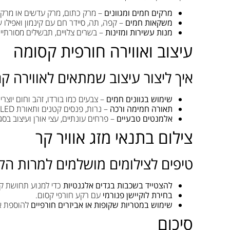
מרקים חמים ומגוונים
– מרק כתום, מרק עדשים או מרק 
משקאות חמים
– קפה, תה, סיידר חם עם קינמון ואפילו 
מנות עשירות ומזינות
– בשרים צלויים, תבשילים מסורתיי
עיצוב ואווירה חורפית קסומה
איך ליצור עיצוב שמתאים לאווירה קר
שימוש בגוונים חמים
– צבעים כמו בורדו, זהב וחום יוצר
תאורה חמימה ורכה
– נרות, פנסים קטנים ותאורת LED בגוון חם.
אלמנטים טבעיים
– פרחים עונתיים, עצי אורן ועיצוב בסגנ
צילום בתנאי מזג אוויר קר
טיפים לצילומים מושלמים למרות הק
להצטייד בשכבות בגדים אלגנטיות
כדי למנוע תחושת קו
בחירת לוקיישן פנורמי
עם רקע חורפי קסום.
שימוש במטריות שקופות או אביזרים חורפיים
להוספת אל
סיכום